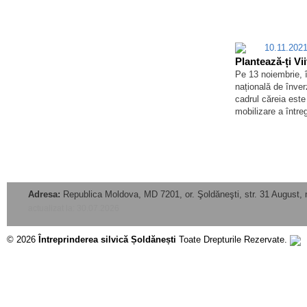
10.11.20
Plantează-ți Vii
Pe 13 noiembrie,
națională de înve
cadrul căreia este 
mobilizare a întregi
Adresa:
Republica Moldova, MD 7201, or. Şoldăneşti, str. 31 August, 
actualizat la: 30.07.2026
© 2026
Întreprinderea silvică Șoldănești
Toate Drepturile Rezervate.