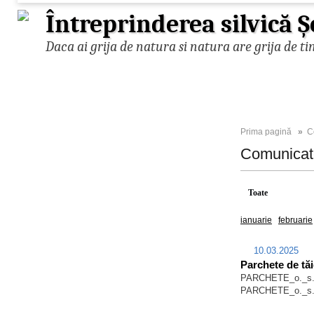
Întreprinderea silvică 
Daca ai grija de natura si natura are grija de ti
Prima pagină
»
C
Comunica
Toate
2025
ianuarie
februarie
10.03.2025
Parchete de tă
PARCHETE_o._s._
PARCHETE_o._s._