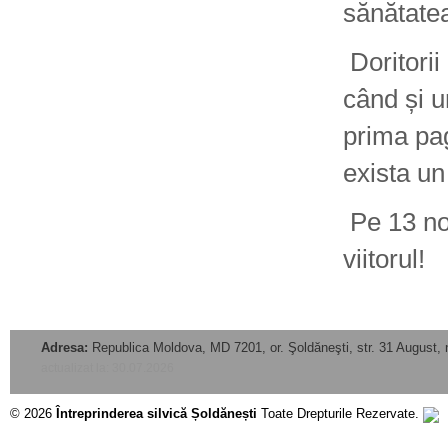
sănătate
Doritorii 
când și u
prima pa
exista un
Pe 13 noi
viitorul!
Adresa:
Republica Moldova, MD 7201, or. Şoldăneşti, str. 31 August, 
actualizat la: 30.07.2026
© 2026
Întreprinderea silvică Șoldănești
Toate Drepturile Rezervate.