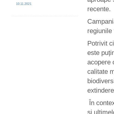
10.11.2021
recente.
Campania 
regiunile
Potrivit 
este puți
acopere c
calitate m
biodivers
extindere
În contex
și ultime