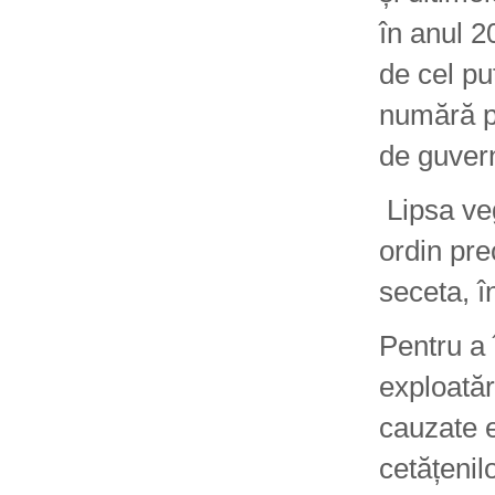
în anul 2
de cel pu
numără pr
de guver
Lipsa veg
ordin pre
seceta, î
Pentru a 
exploatăr
cauzate e
cetățenil