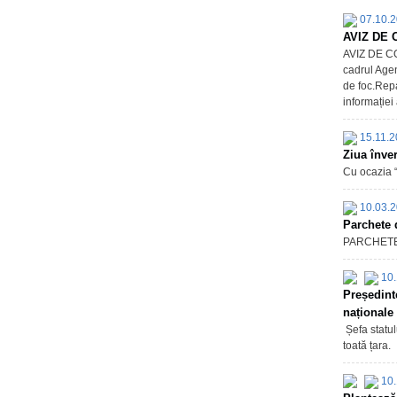
07.10.
AVIZ DE 
AVIZ DE CO
cadrul Agen
de foc.Repa
informației 
15.11.2
Ziua înverz
Cu ocazia “
10.03.
Parchete 
PARCHETE_
10.
Președint
naționale 
Șefa statul
toată țara.
10.