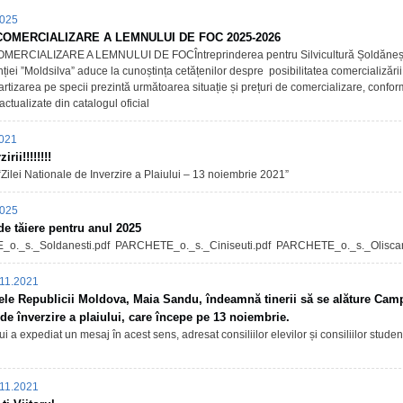
2025
COMERCIALIZARE A LEMNULUI DE FOC 2025-2026
MERCIALIZARE A LEMNULUI DE FOCÎntreprinderea pentru Silvicultură Șoldănești
ției ”Moldsilva” aduce la cunoștința cetățenilor despre posibilitatea comercializări
rtizarea pe specii prezintă următoarea situație și prețuri de comercializare, confor
actualizate din catalogul oficial
021
irii!!!!!!!!
Zilei Nationale de Inverzire a Plaiului – 13 noiembrie 2021”
2025
de tăiere pentru anul 2025
o._s._Soldanesti.pdf PARCHETE_o._s._Ciniseuti.pdf PARCHETE_o._s._Oliscan
11.2021
ele Republicii Moldova, Maia Sandu, îndeamnă tinerii să se alăture Cam
de înverzire a plaiului, care începe pe 13 noiembrie.
ui a expediat un mesaj în acest sens, adresat consiliilor elevilor și consiliilor studen
11.2021