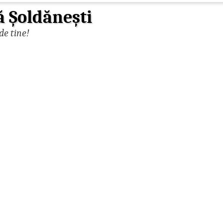
ă Șoldănești
de tine!