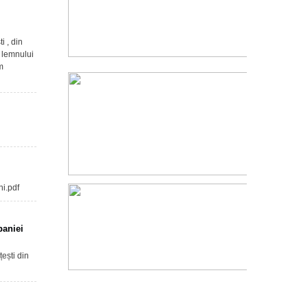
 , din
i lemnului
m
i.pdf
paniei
țești din